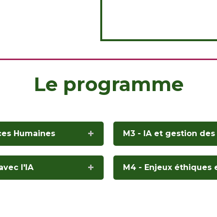
Le programme
urces Humaines
M3 - IA et gestion des
vec l'IA
M4 - Enjeux éthiques e