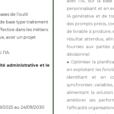
avec l’IA, sur la bas
personnalisant et en ex
bases de l’outil
IA générative et de tr
s de base type traitement
des prompts précis, co
ffective dans les métiers
de livrable à produire,
ve, avoir un projet
résultat attendus, afin
fournies aux parties 
 l’IA.
décisionnel.
● Optimiser la planific
ité administrative et le
en exploitant les fonct
identifiant et en c
synchroniser, variables,
alimentant la solutio
améliorer ses perform
09/2025 au 24/09/2030
l’efficacité organisation