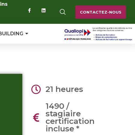
ins
CONTACTEZ-NOUS
BUILDING
21 heures
1490 /
stagiaire
certification
incluse *