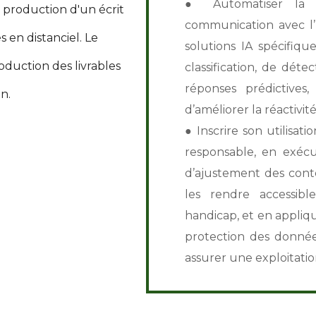
● Automatiser la g
a production d'un écrit
communication avec l’I
 en distanciel. Le
solutions IA spécifiqu
duction des livrables
classification, de dét
réponses prédictives,
on.
d’améliorer la réactivit
● Inscrire son utilisat
responsable, en exécu
d’ajustement des conte
les rendre accessibl
handicap, et en appliq
protection des données
assurer une exploitation