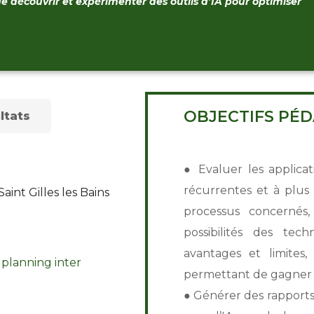
de
découvrir et expérimenter des outils d’IA pour optimiser
OBJECTIFS PÉ
ltats
● Evaluer les applicat
récurrentes et à plus f
int Gilles les Bains
processus concernés,
possibilités des tec
avantages et limites,
e planning inter
permettant de gagner en
● Générer des rapports